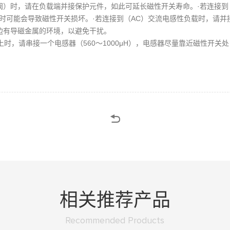
阀）时，请在负载端并接保护元件，如此可延长磁性开关寿命。·若连接到
时可能会导致磁性开关损坏。·若连接到（AC）交流电感性负载时，请并接
边有导磁金属的环境，以避免干扰。
上时，请串接一个电感器（560～1000μH），电感器尽量靠近磁性开
相关推荐产品
Recommended Products