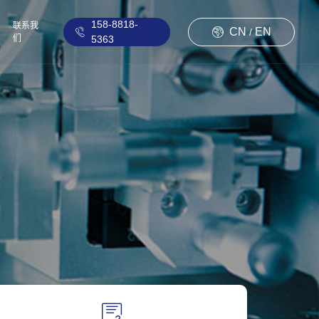
158-8818-
联系我
CN
EN
/
们
5363