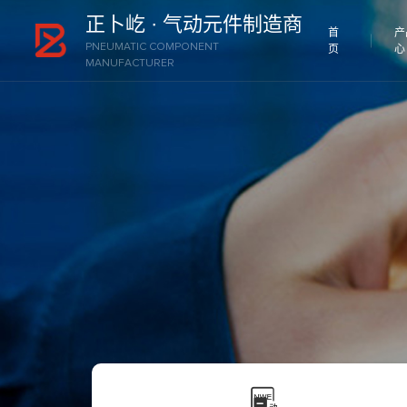
正卜屹 · 气动元件制造商
首
产
首
PNEUMATIC COMPONENT
页
心
页
MANUFACTURER
产
品
中
应
心
用
领
新
域
闻
中
展
心
会
案
关
例
于
我
联
们
系
我