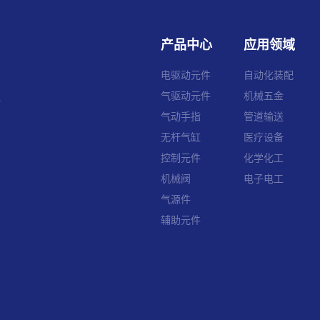
产品中心
应用领域
电驱动元件
自动化装配
气驱动元件
机械五金
号）
气动手指
管道输送
无杆气缸
医疗设备
控制元件
化学化工
机械阀
电子电工
气源件
辅助元件