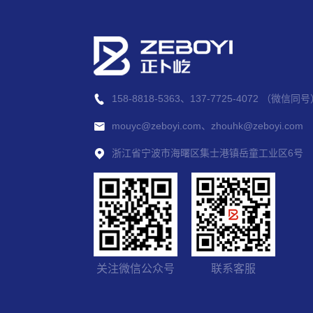
158-8818-5363、137-7725-4072 （微信同
mouyc@zeboyi.com、zhouhk@zeboyi.com
浙江省宁波市海曙区集士港镇岳童工业区6号
关注微信公众号
联系客服