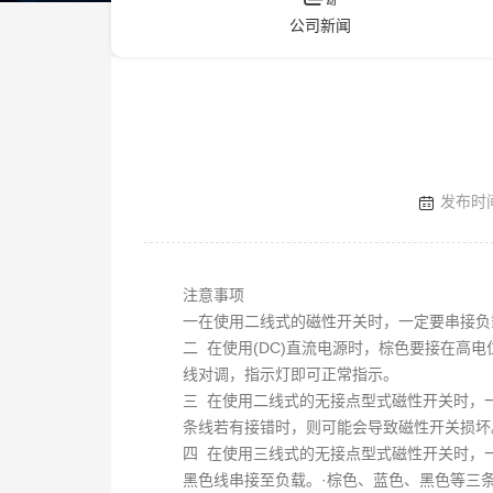
们
公司新闻
联
电
系
话
我
咨
们
询
CN
/
EN
发布时间 
注意事项
一在使用二线式的磁性开关时，一定要串接负
二 在使用(DC)直流电源时，棕色要接在高
线对调，指示灯即可正常指示。
三 在使用二线式的无接点型式磁性开关时，
条线若有接错时，则可能会导致磁性开关损坏
四 在使用三线式的无接点型式磁性开关时，一
黑色线串接至负载。·棕色、蓝色、黑色等三