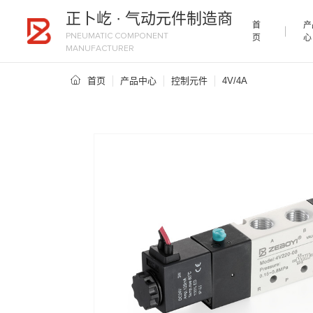
正卜屹 · 气动元件制造商
首
产
首
PNEUMATIC COMPONENT
页
心
页
MANUFACTURER
产
品
首页
产品中心
控制元件
4V/4A
中
应
心
用
领
新
域
闻
中
展
心
会
案
关
例
于
我
联
们
系
我