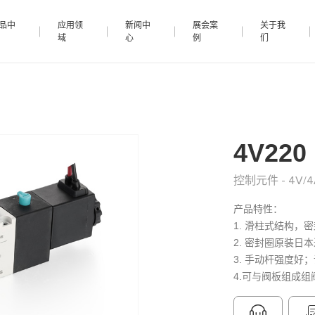
品中
应用领
新闻中
展会案
关于我
域
心
例
们
4V220
控制元件 - 4V/4
产品特性：
1. 滑柱式结构，
2. 密封圈原装日
3. 手动杆强度好
4.可与阀板组成