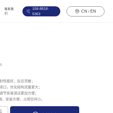
158-8818-
联系我
CN
EN
/
们
5363
A
密封性能好，反应灵敏；
本进口，优化结构流量更大；
；调节安装调试更加方便；
组阀，安装方便，占用空间小。