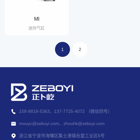
MI
迷你气缸
1
2
158-8818-5363、137-7725-4072 （微信同号）
mouyc@zeboyi.com、zhouhk@zeboyi.com
浙江省宁波市海曙区集士港镇岳童工业区6号