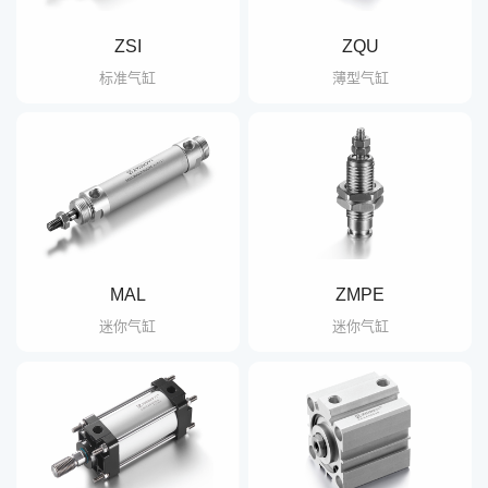
们
联
电
ZSI
ZQU
系
话
我
咨
标准气缸
薄型气缸
们
询
CN
/
EN
MAL
ZMPE
迷你气缸
迷你气缸