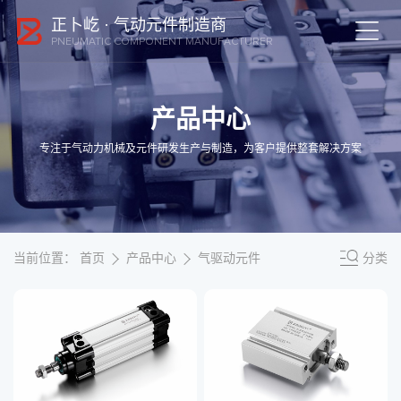
正卜屹 · 气动元件制造商
首
PNEUMATIC COMPONENT MANUFACTURER
页
产
品
产品中心
中
应
心
专注于气动力机械及元件研发生产与制造，为客户提供整套解决方案
用
领
新
域
闻
中
展
心
当前位置：
首页
产品中心
气驱动元件
分类
会
案
关
例
于
我
联
们
系
我