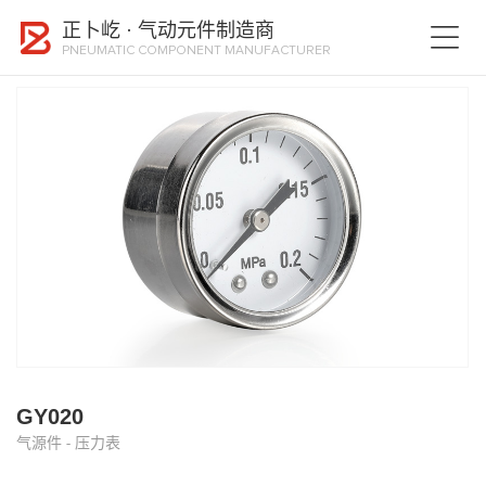
正卜屹 · 气动元件制造商
首
PNEUMATIC COMPONENT MANUFACTURER
页
产
品
中
应
心
用
领
新
域
闻
中
展
心
会
案
关
例
于
我
GY020
联
们
气源件 - 压力表
系
我