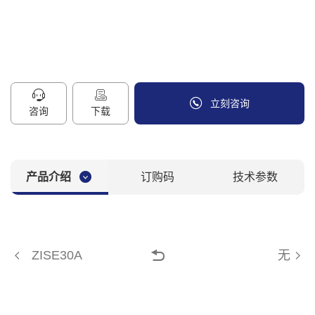
们
联
电
系
话
我
咨
们
询
CN
立刻咨询
/
咨询
下载
EN
158-8818-5363
产品介绍
订购码
技术参数
ZISE30A
无